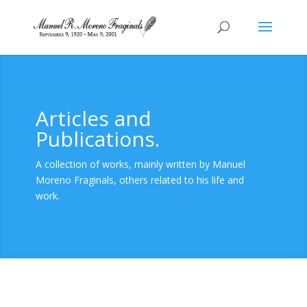
Articles and
Publications.
A collection of works, mainly written by Manuel
Moreno Fraginals, others related to his life and
work.